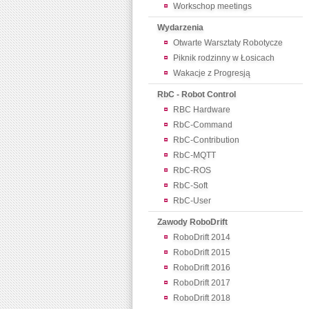
Workschop meetings
Wydarzenia
Otwarte Warsztaty Robotycze
Piknik rodzinny w Łosicach
Wakacje z Progresją
RbC - Robot Control
RBC Hardware
RbC-Command
RbC-Contribution
RbC-MQTT
RbC-ROS
RbC-Soft
RbC-User
Zawody RoboDrift
RoboDrift 2014
RoboDrift 2015
RoboDrift 2016
RoboDrift 2017
RoboDrift 2018