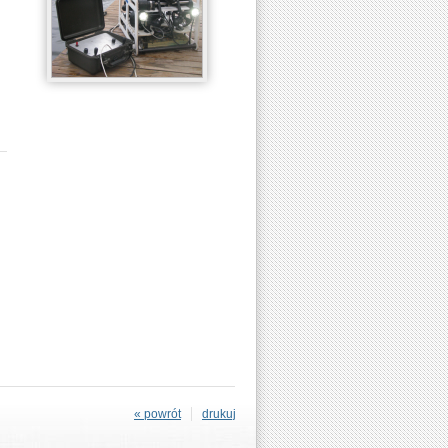
« powrót
drukuj