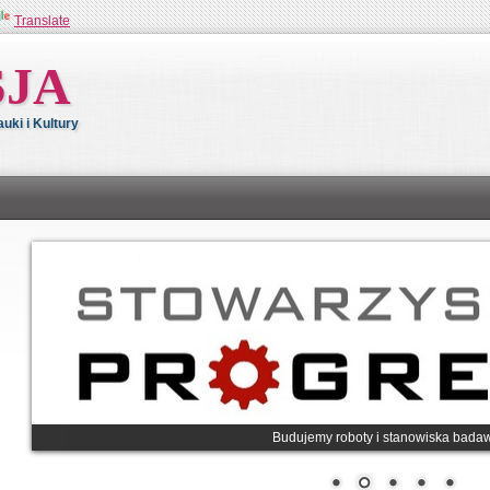
Translate
SJA
ki i Kultury
Budujemy roboty i stanowiska bada