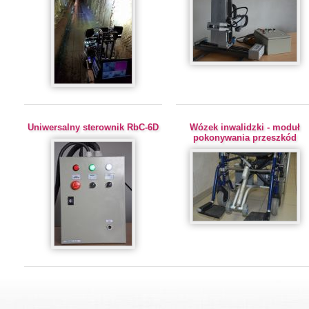
Uniwersalny sterownik RbC-6D
Wózek inwalidzki - moduł
pokonywania przeszkód