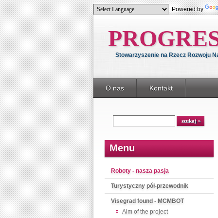
Powered by
PROGRE
Stowarzyszenie na Rzecz Rozwoju Nau
O nas
Kontakt
Menu
Roboty - nasza pasja
Turystyczny pół-przewodnik
Visegrad found - MCMBOT
Aim of the project