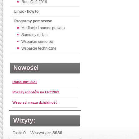
RoboDrift 2019
Linux - how to
Programy pomocowe
Mediacje i pomoc prawna
Samotny rodzic
Wsparcie seniorów
Wsparcie techniczne
Nowości
RoboDrift 2021
Pokazy robotów na ERC2021
Wesprzyj naszą działalność
Wizyty:
Dziś:
0
Wszystkie:
8630