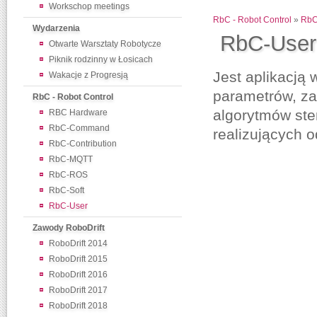
Workschop meetings
RbC - Robot Control
»
RbC
Wydarzenia
RbC-User
Otwarte Warsztaty Robotycze
Piknik rodzinny w Łosicach
Jest aplikacją 
Wakacje z Progresją
parametrów, z
RbC - Robot Control
algorytmów ste
RBC Hardware
RbC-Command
realizujących 
RbC-Contribution
RbC-MQTT
RbC-ROS
RbC-Soft
RbC-User
Zawody RoboDrift
RoboDrift 2014
RoboDrift 2015
RoboDrift 2016
RoboDrift 2017
RoboDrift 2018