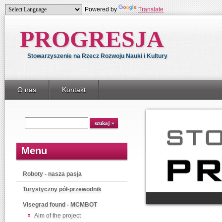
Powered by
Translate
PROGRESJA
Stowarzyszenie na Rzecz Rozwoju Nauki i Kultury
O nas
Kontakt
Menu
Roboty - nasza pasja
Turystyczny pół-przewodnik
Visegrad found - MCMBOT
Aim of the project