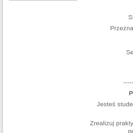
S
Przezna
Se
----
P
Jesteś stud
Zrealizuj prakt
p