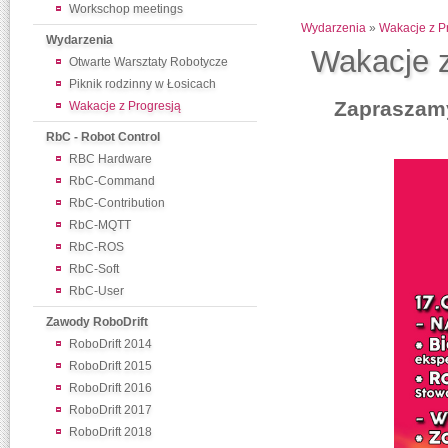
Workschop meetings
Wydarzenia
»
Wakacje z P
Wydarzenia
Wakacje z
Otwarte Warsztaty Robotycze
Piknik rodzinny w Łosicach
Zapraszamy
Wakacje z Progresją
RbC - Robot Control
RBC Hardware
RbC-Command
RbC-Contribution
RbC-MQTT
RbC-ROS
RbC-Soft
RbC-User
Zawody RoboDrift
RoboDrift 2014
RoboDrift 2015
RoboDrift 2016
RoboDrift 2017
RoboDrift 2018