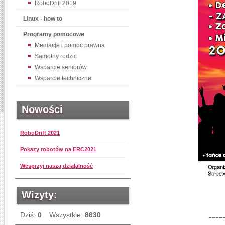
RoboDrift 2019
Linux - how to
Programy pomocowe
Mediacje i pomoc prawna
Samotny rodzic
Wsparcie seniorów
Wsparcie techniczne
Nowości
RoboDrift 2021
Pokazy robotów na ERC2021
Wesprzyj naszą działalność
Wizyty:
Dziś:
0
Wszystkie:
8630
----