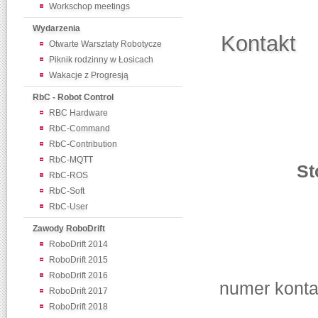
Workschop meetings
Wydarzenia
Kontakt
Otwarte Warsztaty Robotycze
Piknik rodzinny w Łosicach
Wakacje z Progresją
RbC - Robot Control
RBC Hardware
RbC-Command
RbC-Contribution
RbC-MQTT
St
RbC-ROS
RbC-Soft
RbC-User
Zawody RoboDrift
RoboDrift 2014
RoboDrift 2015
RoboDrift 2016
numer konta
RoboDrift 2017
RoboDrift 2018