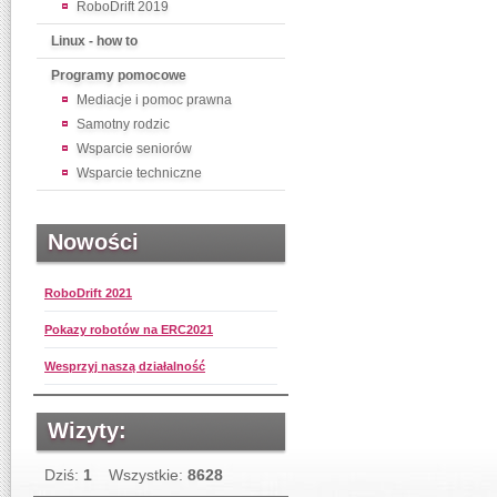
RoboDrift 2019
Linux - how to
Programy pomocowe
Mediacje i pomoc prawna
Samotny rodzic
Wsparcie seniorów
Wsparcie techniczne
Nowości
RoboDrift 2021
Pokazy robotów na ERC2021
Wesprzyj naszą działalność
Wizyty:
Dziś:
1
Wszystkie:
8628