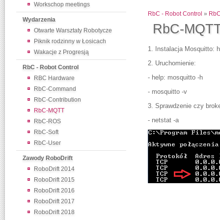
Workschop meetings
RbC - Robot Control
»
RbC
Wydarzenia
RbC-MQT
Otwarte Warsztaty Robotycze
Piknik rodzinny w Łosicach
1. Instalacja Mosquitto: 
Wakacje z Progresją
2. Uruchomienie:
RbC - Robot Control
- help: mosquitto -h
RBC Hardware
RbC-Command
- mosquitto -v
RbC-Contribution
3. Sprawdzenie czy broke
RbC-MQTT
- netstat -a
RbC-ROS
RbC-Soft
RbC-User
Zawody RoboDrift
RoboDrift 2014
RoboDrift 2015
RoboDrift 2016
RoboDrift 2017
RoboDrift 2018