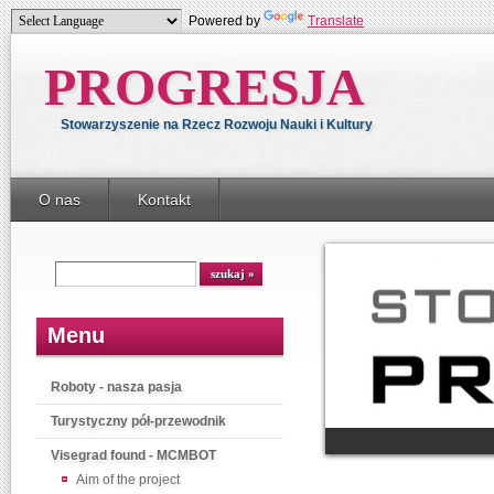
Powered by
Translate
PROGRESJA
Stowarzyszenie na Rzecz Rozwoju Nauki i Kultury
O nas
Kontakt
Menu
Roboty - nasza pasja
Turystyczny pół-przewodnik
Visegrad found - MCMBOT
Aim of the project