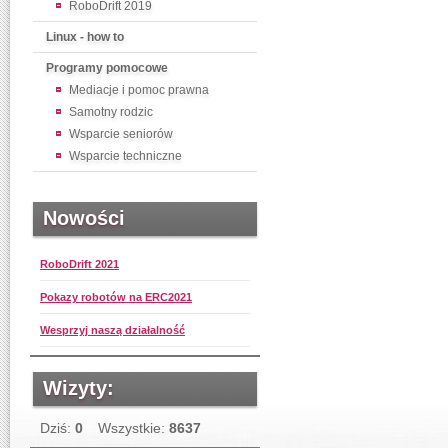
RoboDrift 2019
Linux - how to
Programy pomocowe
Mediacje i pomoc prawna
Samotny rodzic
Wsparcie seniorów
Wsparcie techniczne
Nowości
RoboDrift 2021
Pokazy robotów na ERC2021
Wesprzyj naszą działalność
Wizyty:
Dziś:
0
Wszystkie:
8637