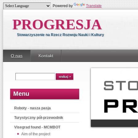
Powered by
Translate
PROGRESJA
Stowarzyszenie na Rzecz Rozwoju Nauki i Kultury
O nas
Kontakt
Menu
Roboty - nasza pasja
Turystyczny pół-przewodnik
Visegrad found - MCMBOT
Aim of the project