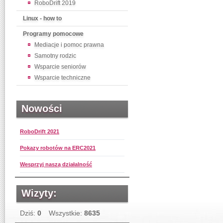
RoboDrift 2019
Linux - how to
Programy pomocowe
Mediacje i pomoc prawna
Samotny rodzic
Wsparcie seniorów
Wsparcie techniczne
Nowości
RoboDrift 2021
Pokazy robotów na ERC2021
Wesprzyj naszą działalność
Wizyty:
Dziś:
0
Wszystkie:
8635