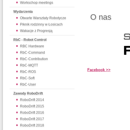
Workschop meetings
Wydarzenia
O nas
Otwarte Warsztaty Robotycze
Piknik rodzinny w Łosicach
Wakacje z Progresją
RbC - Robot Control
RBC Hardware
RbC-Command
RbC-Contribution
RbC-MQTT
Facebook >>
RbC-ROS
RbC-Soft
RbC-User
Zawody RoboDrift
RoboDrift 2014
RoboDrift 2015
RoboDrift 2016
RoboDrift 2017
RoboDrift 2018