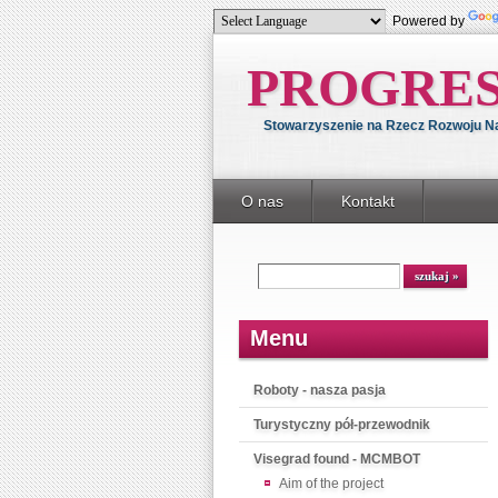
Powered by
PROGRE
Stowarzyszenie na Rzecz Rozwoju Nau
O nas
Kontakt
Menu
Roboty - nasza pasja
Turystyczny pół-przewodnik
Visegrad found - MCMBOT
Aim of the project