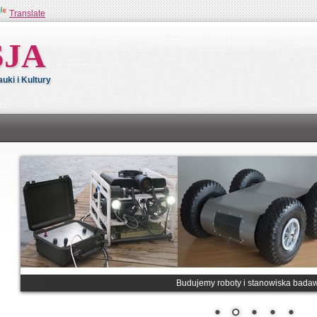
Translate
SJA
ki i Kultury
Budujemy roboty i stanowiska bada