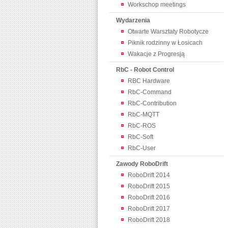
Workschop meetings
Wydarzenia
Otwarte Warsztaty Robotycze
Piknik rodzinny w Łosicach
Wakacje z Progresją
RbC - Robot Control
RBC Hardware
RbC-Command
RbC-Contribution
RbC-MQTT
RbC-ROS
RbC-Soft
RbC-User
Zawody RoboDrift
RoboDrift 2014
RoboDrift 2015
RoboDrift 2016
RoboDrift 2017
RoboDrift 2018