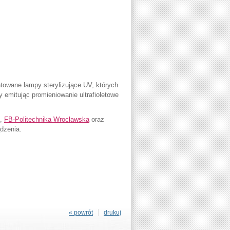
ntowane lampy sterylizujące UV, których
y emitując promieniowanie ultrafioletowe
,
FB-Politechnika Wrocławska
oraz
dzenia.
« powrót
drukuj