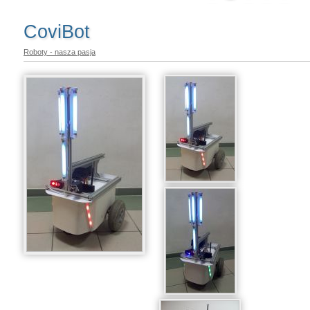
CoviBot
Roboty - nasza pasja