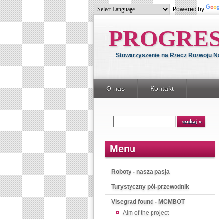
Powered by
PROGRE
Stowarzyszenie na Rzecz Rozwoju Nau
O nas
Kontakt
Menu
Roboty - nasza pasja
Turystyczny pół-przewodnik
Visegrad found - MCMBOT
Aim of the project