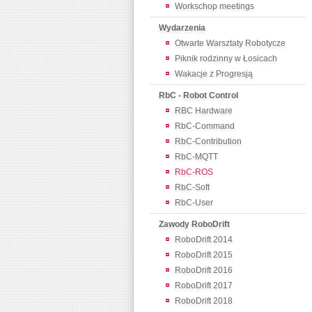
Workschop meetings
Wydarzenia
Otwarte Warsztaty Robotycze
Piknik rodzinny w Łosicach
Wakacje z Progresją
RbC - Robot Control
RBC Hardware
RbC-Command
RbC-Contribution
RbC-MQTT
RbC-ROS
RbC-Soft
RbC-User
Zawody RoboDrift
RoboDrift 2014
RoboDrift 2015
RoboDrift 2016
RoboDrift 2017
RoboDrift 2018