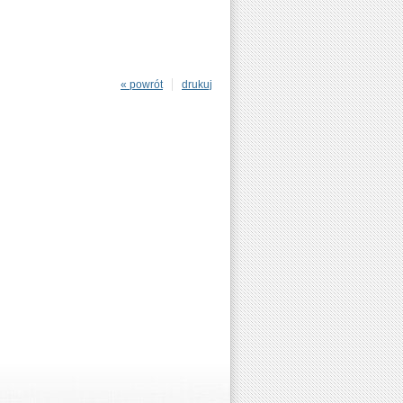
« powrót
drukuj