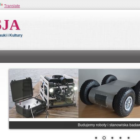
Translate
SJA
ki i Kultury
Budujemy roboty i stanowiska bada