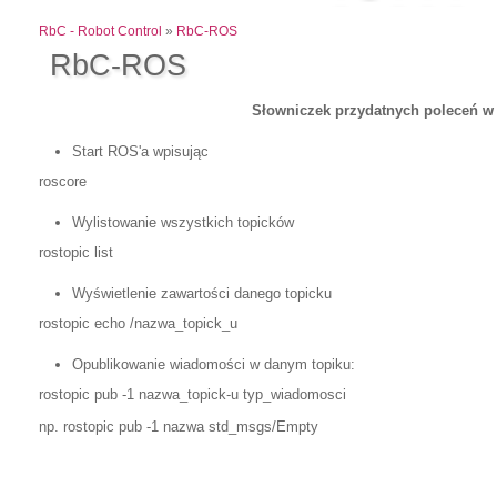
RbC - Robot Control
»
RbC-ROS
RbC-ROS
Słowniczek przydatnych poleceń w
Start ROS'a wpisując
roscore
Wylistowanie wszystkich topicków
rostopic list
Wyświetlenie zawartości danego topicku
rostopic echo /nazwa_topick_u
Opublikowanie wiadomości w danym topiku:
rostopic pub -1 nazwa_topick-u typ_wiadomosci
np. rostopic pub -1 nazwa std_msgs/Empty