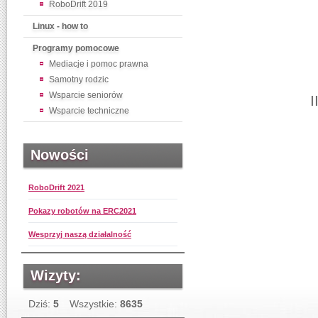
RoboDrift 2019
Linux - how to
Programy pomocowe
Mediacje i pomoc prawna
Samotny rodzic
Wsparcie seniorów
I
Wsparcie techniczne
Nowości
RoboDrift 2021
Pokazy robotów na ERC2021
Wesprzyj naszą działalność
Wizyty:
Dziś:
5
Wszystkie:
8635