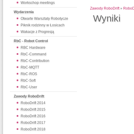
Workschop meetings
Zawody RoboDrift
»
RoboDr
Wydarzenia
Wyniki
Otwarte Warsztaty Robotycze
Piknik rodzinny w Łosicach
Wakacje z Progresją
RbC - Robot Control
RBC Hardware
RbC-Command
RbC-Contribution
RbC-MQTT
RbC-ROS
RbC-Soft
RbC-User
Zawody RoboDrift
RoboDrift 2014
RoboDrift 2015
RoboDrift 2016
RoboDrift 2017
RoboDrift 2018